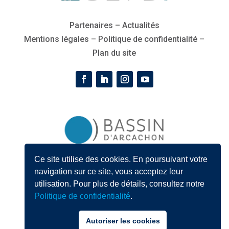
Partenaires
–
Actualités
Mentions légales
–
Politique de confidentialité
–
Plan du site
Ce site utilise des cookies. En poursuivant votre
« Les partenaires qui gravent les initiales B’A affichent
navigation sur ce site, vous acceptez leur
leur fierté d’appartenance mais surtout leur
utilisation. Pour plus de détails, consultez notre
engagement pour le Bassin d’Arcachon »
Politique de confidentialité
.
Autoriser les cookies
Site réalisé par
Izeecom