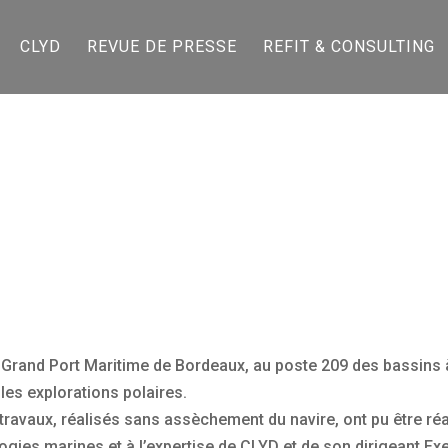
CLYD
REVUE DE PRESSE
REFIT & CONSULTING
du Grand Port Maritime de Bordeaux, au poste 209 des bassins à
les explorations polaires.
travaux, réalisés sans assèchement du navire, ont pu être ré
logies marines et à l’expertise de CLYD et de son dirigeant E