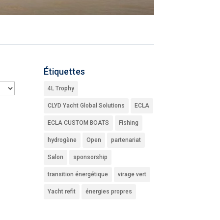
Étiquettes
4L Trophy
CLYD Yacht Global Solutions
ECLA
ECLA CUSTOM BOATS
Fishing
hydrogène
Open
partenariat
Salon
sponsorship
transition énergétique
virage vert
Yacht refit
énergies propres