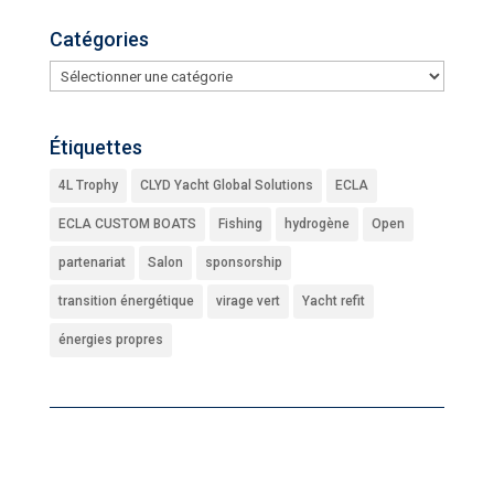
Catégories
Catégories
Étiquettes
4L Trophy
CLYD Yacht Global Solutions
ECLA
ECLA CUSTOM BOATS
Fishing
hydrogène
Open
partenariat
Salon
sponsorship
transition énergétique
virage vert
Yacht refit
énergies propres