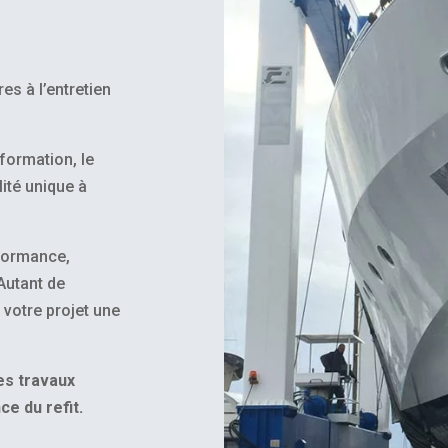
s à l’entretien
sformation, le
ité unique à
rformance,
Autant de
votre projet une
des travaux
e du refit.