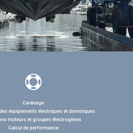

Carénage
 des équipements électriques et domotiques
ons moteurs et groupes électrogènes
Calcul de performance