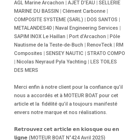
AGL Marine
Arcachon |
AJET D’EAU
| SELLERIE
MARINE DU BASSIN |
Clément Carbonne
|
COMPOSITE SYSTEME (SARL)
| DOS SANTOS |
METALANDES40 |
Naval Engineering Services
|
SAPIM INOX
Le Haillan | Port d’Arcachon | Pôle
Nautisme de la Teste-de-Buch |
RenovTeck
|
RM
Composites
|
SENSEY NAUTIC
|
STRATO COMPO
|
Nicolas Neyraud
Pyla Yachting
|
LES TOILES
DES MERS
Merci enfin à notre client pour la
confiance
qu’il
nous a accordés et à MOTEUR BOAT pour cet
article et la
fidélité
qu’il a toujours manifesté
envers notre marque et nos réalisations.
𝗥𝗲𝘁𝗿𝗼𝘂𝘃𝗲𝘇 𝗰𝗲𝘁 𝗮𝗿𝘁𝗶𝗰𝗹𝗲 𝗲𝗻 𝗸𝗶𝗼𝘀𝗾𝘂𝗲 𝗼𝘂 𝗲𝗻
𝗹𝗶𝗴𝗻𝗲 (MOTEUR BOAT N°424 Avril 2025)