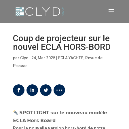
Coup de projecteur sur le
nouvel ECLA HORS-BORD
par
Clyd
|
24, Mar 2025
|
ECLA YACHTS
,
Revue de
Presse
𝗦𝗣𝗢𝗧𝗟𝗜𝗚𝗛𝗧 𝘀𝘂𝗿 𝗹𝗲 𝗻𝗼𝘂𝘃𝗲𝗮𝘂 𝗺𝗼𝗱è𝗹𝗲
𝗘𝗖𝗟𝗔 𝗛𝗼𝗿𝘀 𝗕𝗼𝗮𝗿𝗱
Pour la nouvelle version hors-bord de notre