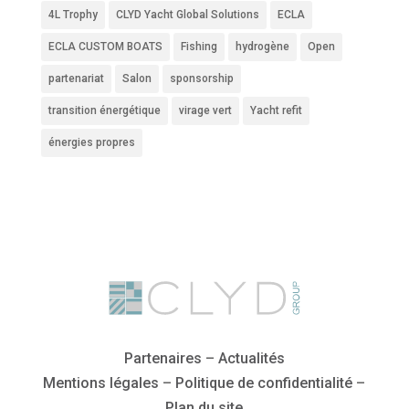
4L Trophy
CLYD Yacht Global Solutions
ECLA
ECLA CUSTOM BOATS
Fishing
hydrogène
Open
partenariat
Salon
sponsorship
transition énergétique
virage vert
Yacht refit
énergies propres
Partenaires
–
Actualités
Mentions légales
–
Politique de confidentialité
–
Plan du site