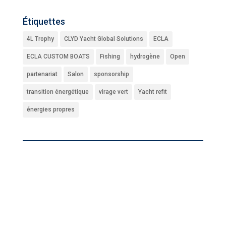
Étiquettes
4L Trophy
CLYD Yacht Global Solutions
ECLA
ECLA CUSTOM BOATS
Fishing
hydrogène
Open
partenariat
Salon
sponsorship
transition énergétique
virage vert
Yacht refit
énergies propres